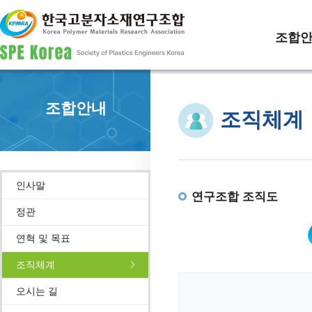
조합
조합안내
조직체계
인사말
연구조합 조직도
정관
연혁 및 목표
조직체계
오시는 길