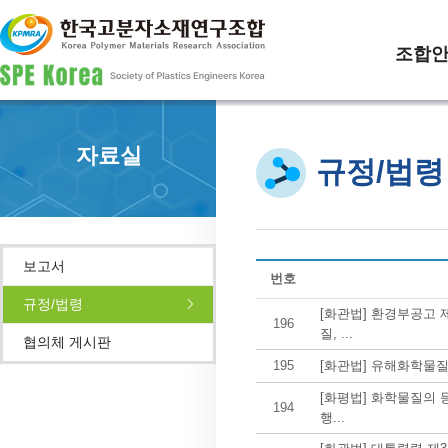
조합
자료실
규정/법령
보고서
번호
규정/법령
[화관법] 환경부공고 제
196
질, ...
협의체 게시판
195
[화관법] 유해화학물
[화평법] 화학물질의 
194
행...