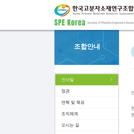
조합안내
인사말
정관
연혁 및 목표
조직체계
오시는 길