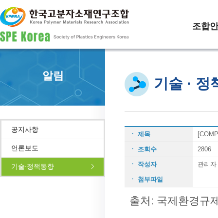
조합
알림
기술 · 
공지사항
ㆍ 제목
[COM
언론보도
ㆍ 조회수
2806
ㆍ 작성자
관리자
기술⋅정책동향
ㆍ 첨부파일
출처: 국제환경규제 