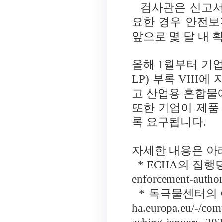
검사관은 신고서
요한 경우 안전
앞으로 몇 달 내
올해
1
월부터 기
LP)
부록
VIII
에 
고 산업용 혼합물
또한 기업이 제품
록 요구됩니다
.
자세한 내용은 아
* ECHA
의 집행
enforcement-authori
*
독극물센터의
ha.europa.eu/-/com