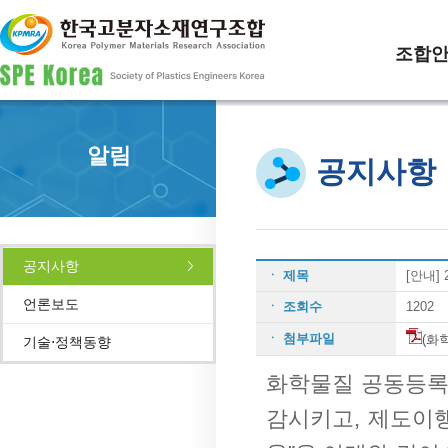
조합
알림
공지사항
공지사항
ㆍ 제목
[안내]
언론보도
ㆍ 조회수
1202
ㆍ 첨부파일
(화
기술⋅정책동향
화학물질 공동등록
감시키고, 제도이