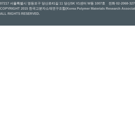
07217 서울특별시 영등포구 당산로41길 11 당산SK V1센터 W동 1007호
전화 02-2068-327
COPYRIGHT 2015 한국고분자소재연구조합(Korea Polymer Materials Research Associati
ALL RIGHTS RESERVED.