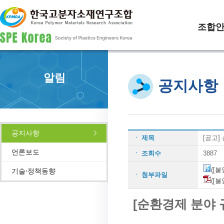
조합
알림
공지사항
공지사항
ㆍ 제목
[공고]
언론보도
ㆍ 조회수
3887
([
기술⋅정책동향
ㆍ 첨부파일
([
[순환경제 분야 