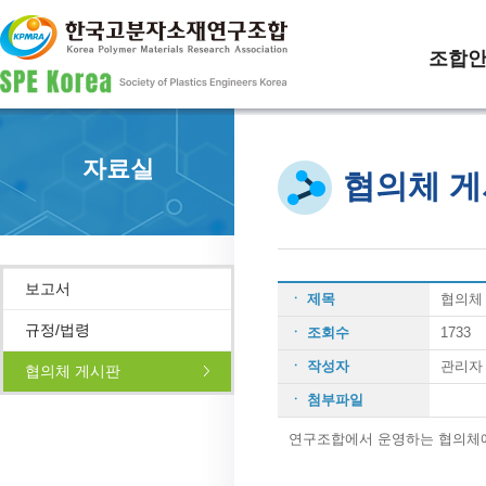
조합
자료실
협의체 
보고서
ㆍ 제목
협의체
규정/법령
ㆍ 조회수
1733
ㆍ 작성자
관리자
협의체 게시판
ㆍ 첨부파일
연구조합에서 운영하는 협의체에