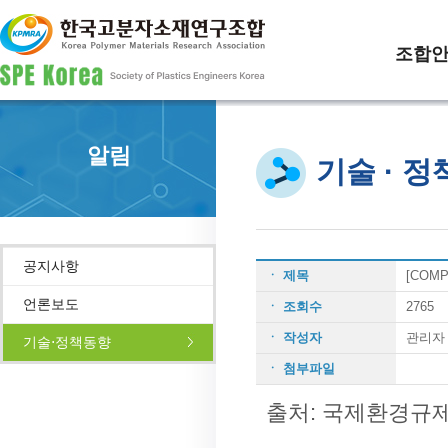
조합
알림
기술 · 
공지사항
ㆍ 제목
[COM
언론보도
ㆍ 조회수
2765
ㆍ 작성자
관리자
기술⋅정책동향
ㆍ 첨부파일
출처: 국제환경규제 